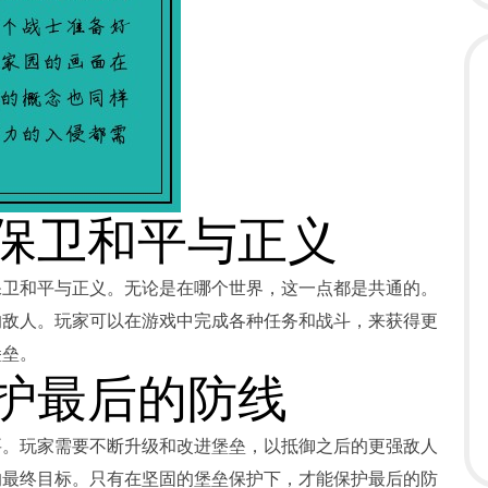
保卫和平与正义
保卫和平与正义。无论是在哪个世界，这一点都是共通的。
的敌人。玩家可以在游戏中完成各种任务和战斗，来获得更
堡垒。
护最后的防线
要。玩家需要不断升级和改进堡垒，以抵御之后的更强敌人
的最终目标。只有在坚固的堡垒保护下，才能保护最后的防