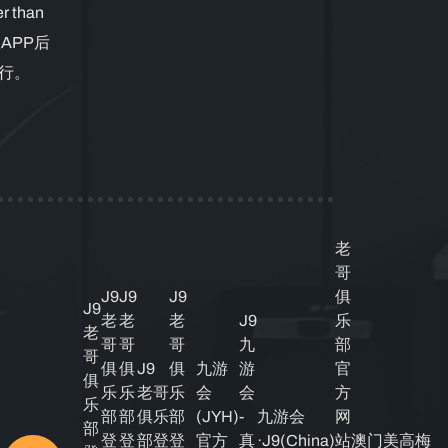
 than
APP后
运行。
老
哥
J9
J9
J9
俱
J9
老
老
老
J9
乐
老
哥
哥
哥
九
部
哥
俱
俱
J9
俱
九游
游
官
俱
乐
乐
老哥
乐
会
会
方
乐
部
部
俱乐
部
(JYH)
-
九游会
网
部
登
登
部登
登
官方
真
·J9(China)
站
澳门美高梅