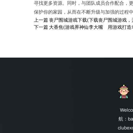
寻找更多资源。同时，与团队成员合作配合，
保护你的家园，从而在不断升级与加强的过程
上一篇
丧尸围城游戏下载(下载丧尸围城游戏，
下一篇
大香焦(游戏界神仙李大嘴 用游戏打造
Wel
航：b
club