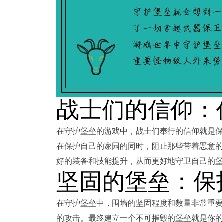
战士们的信仰：
在守护堡垒的游戏中，战士们奉行的信仰就是
在保护自己的家园的同时，阻止那些带着恶意
好的装备和技能提升，从而更好地守卫自己的
坚固的堡垒：保
在守护堡垒中，围墙的坚固程度和数量非常重
的攻击。最终建立一个不可摧毁的堡垒就是你