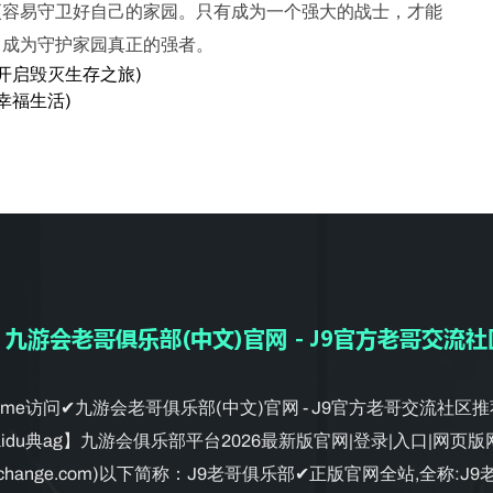
更容易守卫好自己的家园。只有成为一个强大的战士，才能
中成为守护家园真正的强者。
开启毁灭生存之旅)
幸福生活)
come访问✔九游会老哥俱乐部(中文)官网 - J9官方老哥交流社区
aidu典ag】九游会俱乐部平台2026最新版官网|登录|入口|网页版网
exchange.com)以下简称：J9老哥俱乐部✔正版官网全站,全称:J