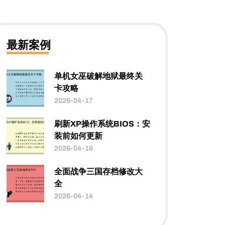
最新案例
单机女巫破解地狱最终关
卡攻略
2026-04-17
刷新XP操作系统BIOS：安
装前如何更新
2026-04-16
全面战争三国存档修改大
全
2026-04-14