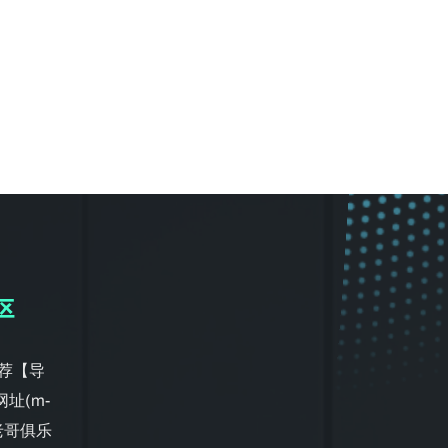
推荐【导
址(m-
9老哥俱乐