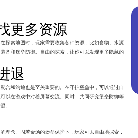
找更多资源
。在探索地图时，玩家需要收集各种资源，比如食物、水源
的装备和堡垒防御。自由的探索，让你可以发现更多隐藏的
进退
的配合和沟通也是至关重要的。在守护堡垒中，可以通过自
也可以在游戏中对着屏幕交流。同时，共同研究堡垒防御等
进退。
园的理念。固若金汤的堡垒保护下，玩家可以自由地探索，