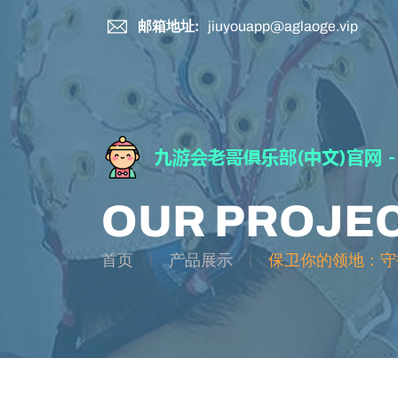
邮箱地址:
jiuyouapp@aglaoge.vip
OUR PROJE
首页
产品展示
保卫你的领地：守