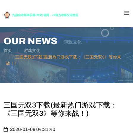
OUR NEWS
首页
游戏文化
三国无双3下载(最新热门游戏下载：《三国无双3》等你来
战！)
三国无双3下载(最新热门游戏下载：
《三国无双3》等你来战！)
2026-01-08 04:31:40