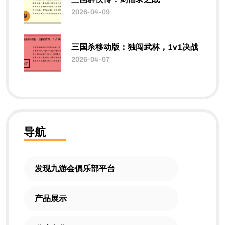
2026-04-09
三国杀移动版：独闯武林，1v1决战
2026-04-07
导航
发现九游会俱乐部平台
产品展示