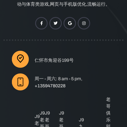
动与体育类游戏,网页与手机版优化,流畅运行。
仁怀市角迎谷199号
周一 - 周六: 8 am - 5 pm,
+13594780228
老
哥
J9
J9
J9
俱
J9
老
老
老
J9
乐
老
哥
哥
哥
九
部