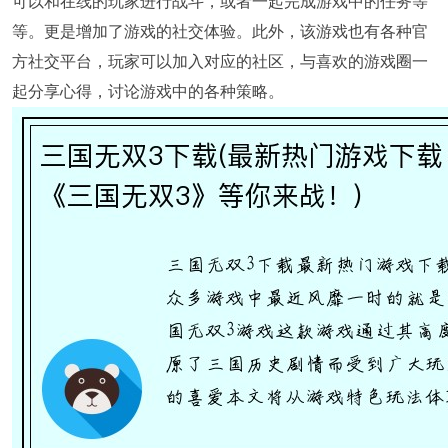
可以和在线的玩家进行战斗，或者一起完成游戏中的任务等
等。更是增加了游戏的社交体验。此外，该游戏也有各种官
方社交平台，玩家可以加入对应的社区，与喜欢的游戏圈一
起分享心得，讨论游戏中的各种策略。