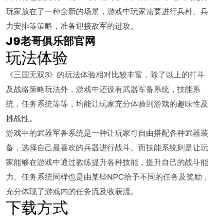
玩家放在了一种全新的场景，游戏中玩家需要进行兵种、兵
力安排等策略，准备迎接敌军的进攻。
J9老哥俱乐部官网
玩法体验
《三国无双3》的玩法体验相对比较丰富，除了以上的打斗
及战略策略玩法外，游戏中还设有武器军备系统，技能系
统，任务系统等等，均能让玩家充分体验到游戏的趣味性及
挑战性。
游戏中的武器军备系统是一种让玩家可自由搭配各种武器装
备，选择自己最喜欢的兵器进行战斗。而技能系统则是让玩
家能够在游戏中通过教练提升各种技能，提升自己的战斗能
力。任务系统同样也是由某些NPC给予不同的任务及奖励，
充分体现了游戏内的任务流及收获流。
下载方式